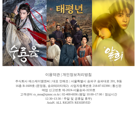
이용약관
|
개인정보처리방침
주식회사 에스제이엠엔씨 | 대표 안해조 | 서울특별시 송파구 송파대로 201, B동
16층 B-1609호 (문정동, 송파테라타워2) 사업자등록번호 218-87-02390 | 통신판
매업 신고번호 제-2024-서울송파-3233호
고객센터 cs_moa@sjmnc.co.kr | 02-400-6036 (평일 10:00~17:00 / 점심시간
12:30~13:30 / 주말 및 공휴일 휴무)
AsiaN. ALL RIGHTS RESERVED