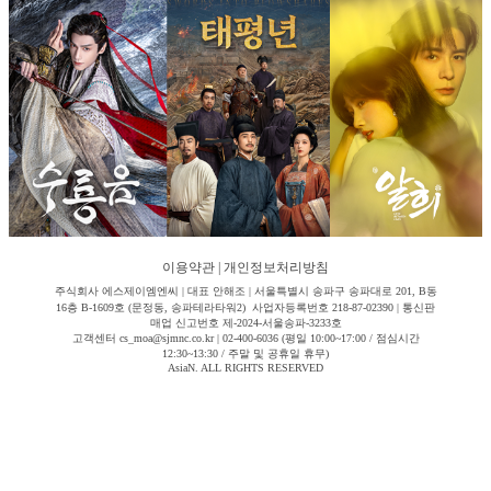
이용약관
|
개인정보처리방침
주식회사 에스제이엠엔씨 | 대표 안해조 | 서울특별시 송파구 송파대로 201, B동
16층 B-1609호 (문정동, 송파테라타워2) 사업자등록번호 218-87-02390 | 통신판
매업 신고번호 제-2024-서울송파-3233호
고객센터 cs_moa@sjmnc.co.kr | 02-400-6036 (평일 10:00~17:00 / 점심시간
12:30~13:30 / 주말 및 공휴일 휴무)
AsiaN. ALL RIGHTS RESERVED