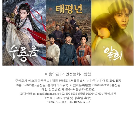
이용약관
|
개인정보처리방침
주식회사 에스제이엠엔씨 | 대표 안해조 | 서울특별시 송파구 송파대로 201, B동
16층 B-1609호 (문정동, 송파테라타워2) 사업자등록번호 218-87-02390 | 통신판
매업 신고번호 제-2024-서울송파-3233호
고객센터 cs_moa@sjmnc.co.kr | 02-400-6036 (평일 10:00~17:00 / 점심시간
12:30~13:30 / 주말 및 공휴일 휴무)
AsiaN. ALL RIGHTS RESERVED