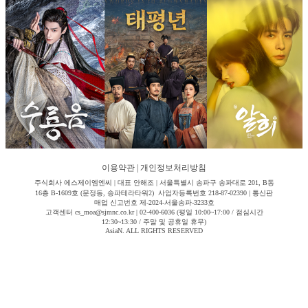
이용약관
|
개인정보처리방침
주식회사 에스제이엠엔씨 | 대표 안해조 | 서울특별시 송파구 송파대로 201, B동
16층 B-1609호 (문정동, 송파테라타워2) 사업자등록번호 218-87-02390 | 통신판
매업 신고번호 제-2024-서울송파-3233호
고객센터 cs_moa@sjmnc.co.kr | 02-400-6036 (평일 10:00~17:00 / 점심시간
12:30~13:30 / 주말 및 공휴일 휴무)
AsiaN. ALL RIGHTS RESERVED