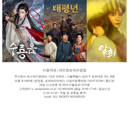
이용약관
|
개인정보처리방침
주식회사 에스제이엠엔씨 | 대표 안해조 | 서울특별시 송파구 송파대로 201, B동
16층 B-1609호 (문정동, 송파테라타워2) 사업자등록번호 218-87-02390 | 통신판
매업 신고번호 제-2024-서울송파-3233호
고객센터 cs_moa@sjmnc.co.kr | 02-400-6036 (평일 10:00~17:00 / 점심시간
12:30~13:30 / 주말 및 공휴일 휴무)
AsiaN. ALL RIGHTS RESERVED