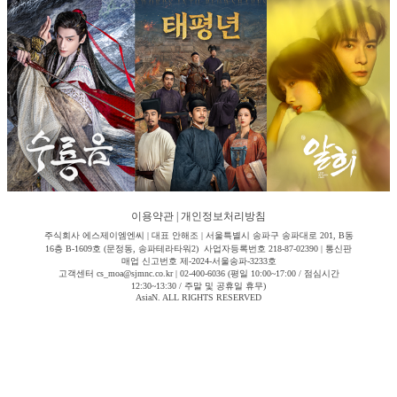
이용약관
|
개인정보처리방침
주식회사 에스제이엠엔씨 | 대표 안해조 | 서울특별시 송파구 송파대로 201, B동
16층 B-1609호 (문정동, 송파테라타워2) 사업자등록번호 218-87-02390 | 통신판
매업 신고번호 제-2024-서울송파-3233호
고객센터 cs_moa@sjmnc.co.kr | 02-400-6036 (평일 10:00~17:00 / 점심시간
12:30~13:30 / 주말 및 공휴일 휴무)
AsiaN. ALL RIGHTS RESERVED