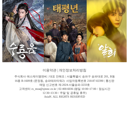
이용약관
|
개인정보처리방침
주식회사 에스제이엠엔씨 | 대표 안해조 | 서울특별시 송파구 송파대로 201, B동
16층 B-1609호 (문정동, 송파테라타워2) 사업자등록번호 218-87-02390 | 통신판
매업 신고번호 제-2024-서울송파-3233호
고객센터 cs_moa@sjmnc.co.kr | 02-400-6036 (평일 10:00~17:00 / 점심시간
12:30~13:30 / 주말 및 공휴일 휴무)
AsiaN. ALL RIGHTS RESERVED