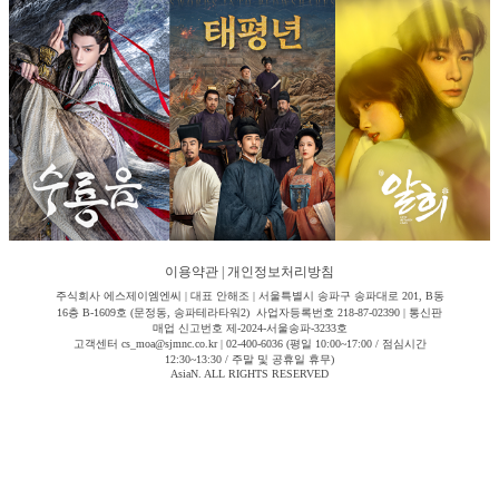
이용약관
|
개인정보처리방침
주식회사 에스제이엠엔씨 | 대표 안해조 | 서울특별시 송파구 송파대로 201, B동
16층 B-1609호 (문정동, 송파테라타워2) 사업자등록번호 218-87-02390 | 통신판
매업 신고번호 제-2024-서울송파-3233호
고객센터 cs_moa@sjmnc.co.kr | 02-400-6036 (평일 10:00~17:00 / 점심시간
12:30~13:30 / 주말 및 공휴일 휴무)
AsiaN. ALL RIGHTS RESERVED