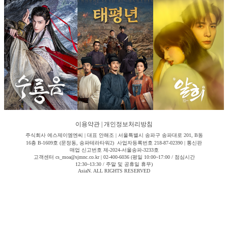
이용약관
|
개인정보처리방침
주식회사 에스제이엠엔씨 | 대표 안해조 | 서울특별시 송파구 송파대로 201, B동
16층 B-1609호 (문정동, 송파테라타워2) 사업자등록번호 218-87-02390 | 통신판
매업 신고번호 제-2024-서울송파-3233호
고객센터 cs_moa@sjmnc.co.kr | 02-400-6036 (평일 10:00~17:00 / 점심시간
12:30~13:30 / 주말 및 공휴일 휴무)
AsiaN. ALL RIGHTS RESERVED