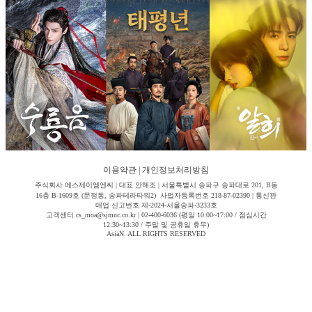
이용약관
|
개인정보처리방침
주식회사 에스제이엠엔씨 | 대표 안해조 | 서울특별시 송파구 송파대로 201, B동
16층 B-1609호 (문정동, 송파테라타워2) 사업자등록번호 218-87-02390 | 통신판
매업 신고번호 제-2024-서울송파-3233호
고객센터 cs_moa@sjmnc.co.kr | 02-400-6036 (평일 10:00~17:00 / 점심시간
12:30~13:30 / 주말 및 공휴일 휴무)
AsiaN. ALL RIGHTS RESERVED