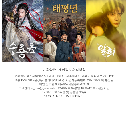
이용약관
|
개인정보처리방침
주식회사 에스제이엠엔씨 | 대표 안해조 | 서울특별시 송파구 송파대로 201, B동
16층 B-1609호 (문정동, 송파테라타워2) 사업자등록번호 218-87-02390 | 통신판
매업 신고번호 제-2024-서울송파-3233호
고객센터 cs_moa@sjmnc.co.kr | 02-400-6036 (평일 10:00~17:00 / 점심시간
12:30~13:30 / 주말 및 공휴일 휴무)
AsiaN. ALL RIGHTS RESERVED