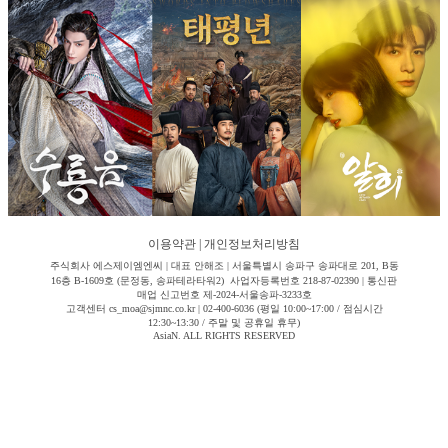
이용약관
|
개인정보처리방침
주식회사 에스제이엠엔씨 | 대표 안해조 | 서울특별시 송파구 송파대로 201, B동
16층 B-1609호 (문정동, 송파테라타워2) 사업자등록번호 218-87-02390 | 통신판
매업 신고번호 제-2024-서울송파-3233호
고객센터 cs_moa@sjmnc.co.kr | 02-400-6036 (평일 10:00~17:00 / 점심시간
12:30~13:30 / 주말 및 공휴일 휴무)
AsiaN. ALL RIGHTS RESERVED