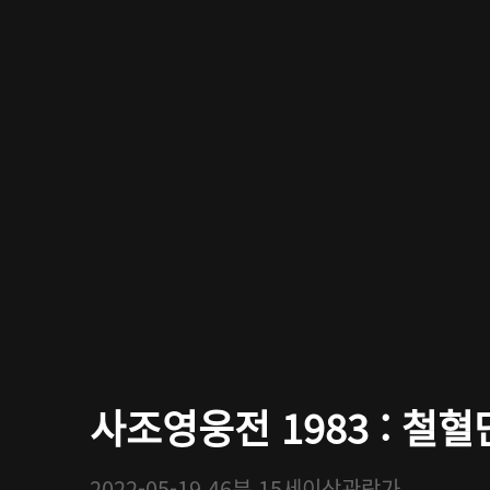
사조영웅전 1983 : 철혈단
2022-05-19
46분
15세이상관람가