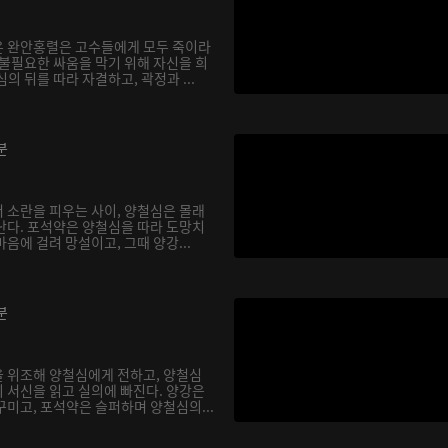
온 완안홍렬은 고수들에게 모두 죽이라
 불필요한 싸움을 막기 위해 자신을 희
의 뒤를 따라 자결하고, 곽정과 ...
분
 소란을 피우는 사이, 양철심은 몰래
난다. 포석약은 양철심을 따라 도망치
음에 걸려 망설이고, 그때 양강...
분
 위조해 양철심에게 전하고, 양철심
 서신을 읽고 실의에 빠진다. 양강은
꾸미고, 포석약은 슬퍼하며 양철심의...