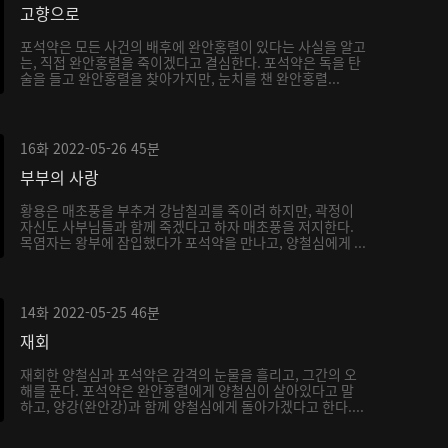
고향으로
포석약은 모든 사건의 배후에 완안홍렬이 있다는 사실을 알고
는, 직접 완안홍렬을 죽이겠다고 결심한다. 포석약은 독을 탄
술을 들고 완안홍렬을 찾아가지만, 눈치를 챈 완안홍렬...
16화
2022-05-26
45분
부부의 사랑
황용은 매초풍을 부추겨 강남칠괴를 죽이려 하지만, 곽정이
자신도 사부님들과 함께 죽겠다고 하자 매초풍을 저지한다.
목염자는 왕부에 잠입했다가 포석약을 만나고, 양철심에게 ...
14화
2022-05-25
46분
재회
재회한 양철심과 포석약은 감격의 눈물을 흘리고, 그간의 오
해를 푼다. 포석약은 완안홍렬에게 양철심이 살아있다고 말
하고, 양강(완안강)과 함께 양철심에게 돌아가겠다고 한다....