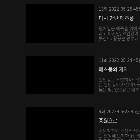
13화
2022-05-25
45
다시 만난 매초풍
왕처일은 해독을 위해 
라고 하지만, 완안강이
못한다. 황용은 왕부에 
11화
2022-05-24
45
매초풍의 제자
완안강은 우연히 마주친
은 완안강이 자신의 아
늦은 밤, 완안강은 매초
9화
2022-05-23
45분
중원으로
강남칠괴와 곽정은 사막
는 중원에 도착한 뒤, 