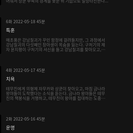
어줘서 상쿤 부족의 경계를 늦춘 뒤 기습으로 일망타진한다...
6화
2022-05-18
45분
특훈
매초풍은 강남칠괴가 꾸민 함정에 걸려들지만, 그 과정에서
강남칠괴의 다섯째인 장아생이 목숨을 잃는다. 구처기의 제
자 윤지평이 구처기의 서신을 들고 강남칠괴를 찾아오고,
서...
4화
2022-05-17
45분
치욕
테무친에게 의형제 자무카와 상쿤이 찾아오고, 마침 금나라
왕야들이 도착했다는 소식을 듣는다. 금나라 왕야들은 테무
친의 책봉식을 거행하고, 테무친이 왕야를 접대하는 도중
내...
2화
2022-05-16
45분
운명