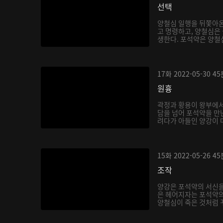
선택
양철심 일행을 뒤쫓아
고 명령하고, 양철심은
생한다. 포석약은 양철심
17화
2022-05-30
45
원흉
곽정과 황용이 왕부에서
담을 넘어 포석약을 만
려다가 아들인 양강이 마
15화
2022-05-26
45
조작
양강은 포석약의 서신을
은 헤어지자는 포석약의
양철심이 죽은 것처럼 