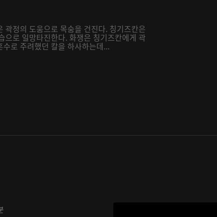
온 곽정의 도움으로 목숨을 건진다. 칭기즈칸은
기습으로 일망타진한다. 화쟁은 칭기즈칸에게 곽
수로 주려했던 칼을 하사하는데...
분