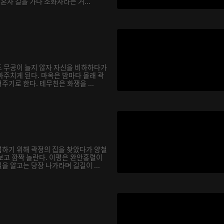
 혼자 길을 가다 소화자라는 거...
 무공이 늘지 않자 자신을 비하하다가
마주치게 된다. 마옥은 밤마다 몰래 곽
기로 한다. 테무친은 화쟁을 ...
하기 위해 곽정의 집을 찾았다가 양철
보고 깜짝 놀란다. 이평은 완안홍렬이
 알고는 당장 나가라며 길길이 ...