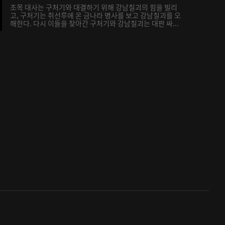
초목 대사는 구처기와 대결하기 위해 강남칠괴의 힘을 빌리
고, 구처기는 취선루에 온 금나라 병사를 보고 강남칠괴를 오
해한다. 다시 이들을 찾아간 구처기와 강남칠괴는 대판 싸...