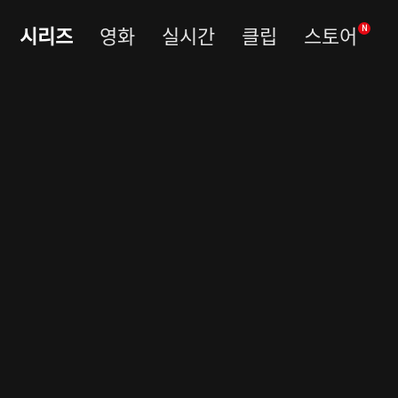
시리즈
영화
실시간
클립
스토어
N