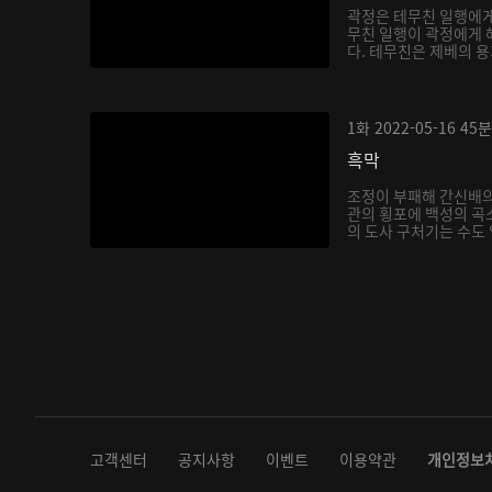
곽정은 테무친 일행에게
무친 일행이 곽정에게 
다. 테무친은 제베의 용
1화
2022-05-16
45분
흑막
조정이 부패해 간신배의
관의 횡포에 백성의 곡
의 도사 구처기는 수도 
고객센터
공지사항
이벤트
이용약관
개인정보