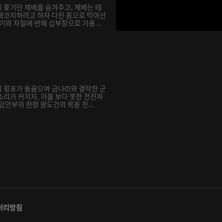
 쫓기던 제베를 숨겨주고, 제베는 테
해코지하려고 하자 다친 몸으로 막아선
기와 자질에 반해 십부장으로 기용...
 횡포가 들끓으며 금나라와 결탁한 군
소리가 커지자, 이를 보다 못한 전진파
임안부의 현령 왕도건의 목을 친...
처리방침