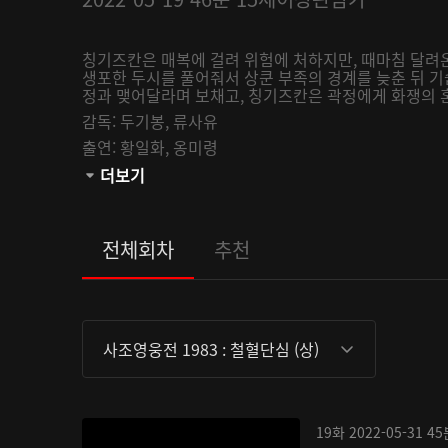
칭기즈칸은 매복에 걸려 위험에 처하지만, 때마침 달려
생포한 두시를 풀어줘서 상쿤 부족의 경계를 늦춘 뒤 
정과 맺어달라며 보채고, 칭기즈칸은 곽정에게 화쟁의 혼
감독:
두기봉,
류사유
출연:
황일화,
옹미령
관람등급:
더보기
전체회차
추천
사조영웅전 1983 : 철혈단심 (상)
19화
2022-05-31
45