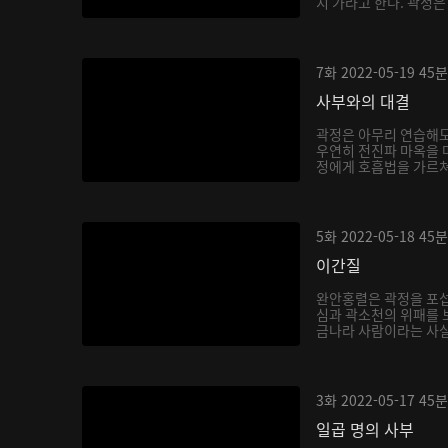
지 가라고 한다. 곽정은
7화
2022-05-19
45분
사부와의 대결
곽정은 아무리 연습해도
우연히 전진파 마옥을 
정에게 호흡법을 가르쳐주
5화
2022-05-18
45분
이간질
완안홍렬은 곽정을 포섭
심과 곽소천의 위패를 
금나라 사람이라는 사실을
3화
2022-05-17
45분
일곱 명의 사부