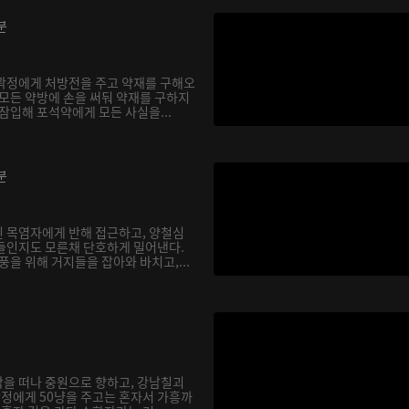
분
곽정에게 처방전을 주고 약재를 구해오
 모든 약방에 손을 써둬 약재를 구하지
잠입해 포석약에게 모든 사실을...
분
 목염자에게 반해 접근하고, 양철심
들인지도 모른채 단호하게 밀어낸다.
풍을 위해 거지들을 잡아와 바치고,...
을 떠나 중원으로 향하고, 강남칠괴
곽정에게 50냥을 주고는 혼자서 가흥까