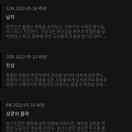
12화
2022-05-24
45분
납치
완안강은 붙잡는 곽정을 공격하고, 구처기의 사제인 왕처일
이 나타나 저지한다. 구양극은 완안강을 부추겨 목염자를 납
치하라고 하고, 왕부에 모인 고수들의 도움을 받기로 한다....
10화
2022-05-23
45분
진심
황용은 곽정이 목염자에게 관심을 보이자 심하게 질투한다.
목염자가 갑자기 흰옷을 입은 사람들에게 납치당하자 황용과
곽정이 구해주지만 목염자의 아버지는 황용과 곽정을 오해
하...
8화
2022-05-19
46분
상쿤의 몰락
칭기즈칸은 매복에 걸려 위험에 처하지만, 때마침 달려온 곽
정의 도움으로 목숨을 건진다. 칭기즈칸은 생포한 두시를 풀