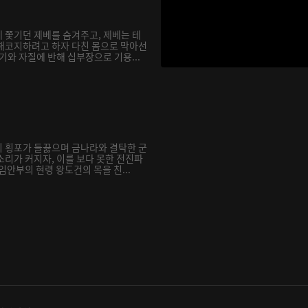
 쫓기던 제베를 숨겨주고, 제베는 테
해코지하려고 하자 다친 몸으로 막아선
기와 자질에 반해 십부장으로 기용...
 횡포가 들끓으며 금나라와 결탁한 군
소리가 커지자, 이를 보다 못한 전진파
임안부의 현령 왕도건의 목을 친...