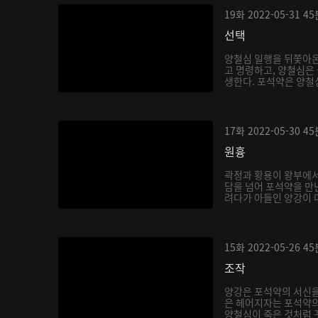
19화
2022-05-31
45
선택
양철심 일행을 뒤쫓아
고 명령하고, 양철심은
생한다. 포석약은 양철심
17화
2022-05-30
45
원흉
곽정과 황용이 왕부에서
담을 넘어 포석약을 만
려다가 아들인 양강이 마
15화
2022-05-26
45
조작
양강은 포석약의 서신을
은 헤어지자는 포석약의
양철심이 죽은 것처럼 