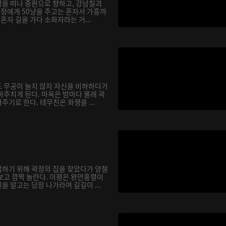
을 떠나 중원으로 향하고, 강남칠괴
곽정에게 50냥을 주고는 혼자서 가흥까
 혼자 길을 가다 소화자라는 거...
 무공이 늘지 않자 자신을 비하하다가
마주치게 된다. 마옥은 밤마다 몰래 곽
기로 한다. 테무친은 화쟁을 ...
하기 위해 곽정의 집을 찾았다가 양철
보고 깜짝 놀란다. 이평은 완안홍렬이
 알고는 당장 나가라며 길길이 ...