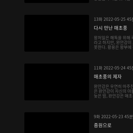
13화
2022-05-25
45
다시 만난 매초풍
왕처일은 해독을 위해 
라고 하지만, 완안강이
못한다. 황용은 왕부에 
11화
2022-05-24
45
매초풍의 제자
완안강은 우연히 마주친
은 완안강이 자신의 아
늦은 밤, 완안강은 매초
9화
2022-05-23
45분
중원으로