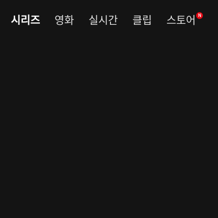
시리즈
영화
실시간
클립
스토어
N