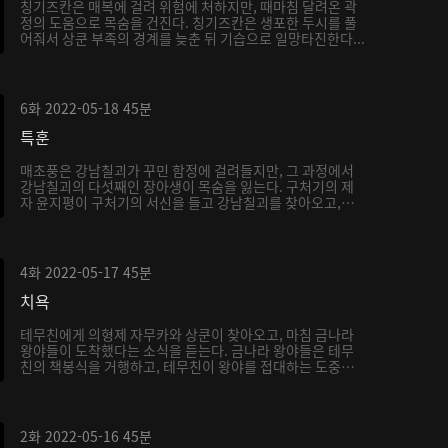
칭기즈칸은 매복에 걸려 위험에 처하지만, 때마침 달려온 곽
정의 도움으로 목숨을 건진다. 칭기즈칸은 생포한 두시를 풀
어줘서 상쿤 부족의 경계를 늦춘 뒤 기습으로 일망타진한다...
6화
2022-05-18
45분
특훈
매초풍은 강남칠괴가 꾸민 함정에 걸려들지만, 그 과정에서
강남칠괴의 다섯째인 장아생이 목숨을 잃는다. 구처기의 제
자 윤지평이 구처기의 서신을 들고 강남칠괴를 찾아오고,
서...
4화
2022-05-17
45분
치욕
테무친에게 의형제 자무카와 상쿤이 찾아오고, 마침 금나라
왕야들이 도착했다는 소식을 듣는다. 금나라 왕야들은 테무
친의 책봉식을 거행하고, 테무친이 왕야를 접대하는 도중
내...
2화
2022-05-16
45분