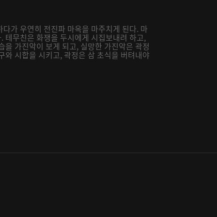
하다가 우연히 전진파 마옥을 마주치게 된다. 마
. 테무친은 화쟁을 두시에게 시집보내려 하고,
습을 가진악이 보게 되고, 실망한 가진악은 곽정
구와 시합을 시키고, 곽정은 삼 초식을 버텨내야