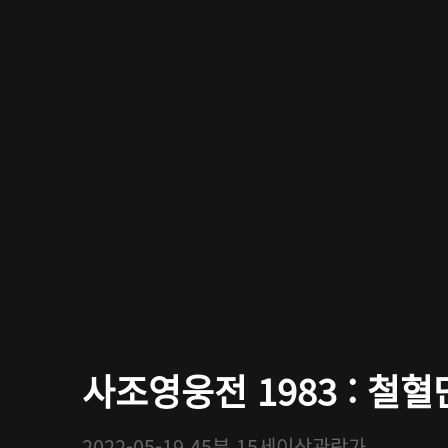
사조영웅전 1983 : 철혈단
2022-05-19
45분
15세이상관람가