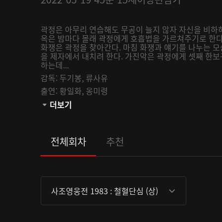
곽정은 아무리 연습해도 무공이 늘지 않자 자신을 비하
옥은 밤마다 몰래 곽정에게 호흡법을 가르쳐주기로 한다
화쟁은 곽정을 찾아간다. 마침 화쟁과 얘기를 나누는 모
을 제자에서 내치려 한다. 가진악은 곽정에게 셋째 한보
하는데...
감독:
두기봉,
류사유
출연:
황일화,
옹미령
관람등급:
더보기
전체회차
추천
사조영웅전 1983 : 철혈단심 (상)