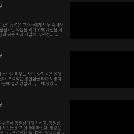
분
온 완안홍렬은 고수들에게 모두 죽이라
 불필요한 싸움을 막기 위해 자신을 희
의 뒤를 따라 자결하고, 곽정과 ...
분
 소란을 피우는 사이, 양철심은 몰래
난다. 포석약은 양철심을 따라 도망치
음에 걸려 망설이고, 그때 양강...
분
 위조해 양철심에게 전하고, 양철심
 서신을 읽고 실의에 빠진다. 양강은
꾸미고, 포석약은 슬퍼하며 양철심의...