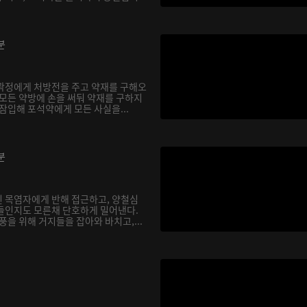
분
곽정에게 처방전을 주고 약재를 구해오
 모든 약방에 손을 써둬 약재를 구하지
잠입해 포석약에게 모든 사실을...
분
 목염자에게 반해 접근하고, 양철심
들인지도 모른채 단호하게 밀어낸다.
풍을 위해 거지들을 잡아와 바치고,...