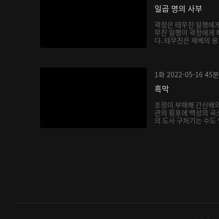
일곱 명의 사부
곽정은 테무친 일행에게
무친 일행이 곽정에게 
다. 테무친은 제베의 용
1화
2022-05-16
45분
흑막
조정이 부패해 간신배의
관의 횡포에 백성의 곡
의 도사 구처기는 수도 