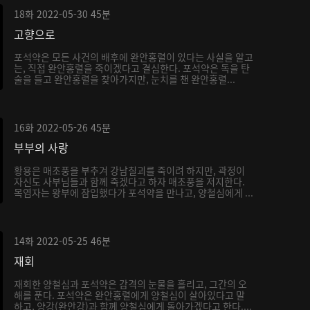
18화
2022-05-30
45분
고향으로
포석약은 모든 사건의 배후에 완안홍렬이 있다는 사실을 알고
는, 직접 완안홍렬을 죽이겠다고 결심한다. 포석약은 독을 탄
술을 들고 완안홍렬을 찾아가지만, 눈치를 챈 완안홍렬...
16화
2022-05-26
45분
부부의 사랑
황용은 매초풍을 부추겨 강남칠괴를 죽이려 하지만, 곽정이
자신도 사부님들과 함께 죽겠다고 하자 매초풍을 저지한다.
목염자는 왕부에 잠입했다가 포석약을 만나고, 양철심에게 ...
14화
2022-05-25
46분
재회
재회한 양철심과 포석약은 감격의 눈물을 흘리고, 그간의 오
해를 푼다. 포석약은 완안홍렬에게 양철심이 살아있다고 말
하고, 양강(완안강)과 함께 양철심에게 돌아가겠다고 한다....