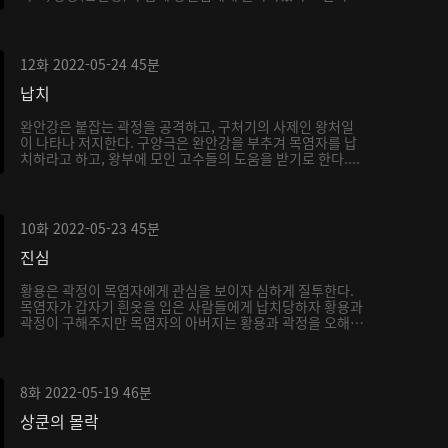
12화
2022-05-24
45분
납치
완안강은 붙잡는 곽정을 공격하고, 구처기의 사제인 왕처일
이 나타나 저지한다. 구양극은 완안강을 부추겨 목염자를 납
치하라고 하고, 왕부에 모인 고수들의 도움을 받기로 한다....
10화
2022-05-23
45분
진심
황용은 곽정이 목염자에게 관심을 보이자 심하게 질투한다.
목염자가 갑자기 흰옷을 입은 사람들에게 납치당하자 황용과
곽정이 구해주지만 목염자의 아버지는 황용과 곽정을 오해
하...
8화
2022-05-19
46분
상쿤의 몰락