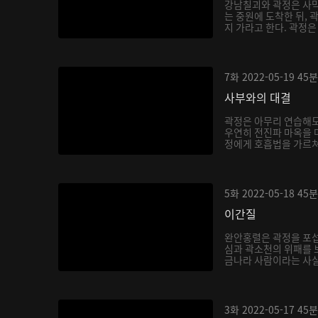
강남칠괴와 곽정은 사막
는 중원에 도착한 뒤, 
지 가라고 한다. 곽정은
7화
2022-05-19
45분
사부와의 대결
곽정은 아무리 연습해도
우연히 전진파 마옥을 
정에게 호흡법을 가르쳐주
5화
2022-05-18
45분
이간질
완안홍렬은 곽정을 포섭
심과 곽소천의 위패를 
금나라 사람이라는 사실을
3화
2022-05-17
45분