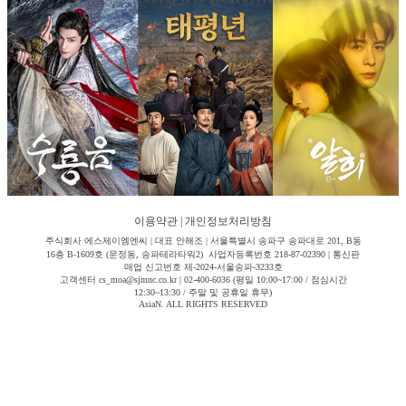
이용약관
|
개인정보처리방침
주식회사 에스제이엠엔씨 | 대표 안해조 | 서울특별시 송파구 송파대로 201, B동
16층 B-1609호 (문정동, 송파테라타워2) 사업자등록번호 218-87-02390 | 통신판
매업 신고번호 제-2024-서울송파-3233호
고객센터 cs_moa@sjmnc.co.kr | 02-400-6036 (평일 10:00~17:00 / 점심시간
12:30~13:30 / 주말 및 공휴일 휴무)
AsiaN. ALL RIGHTS RESERVED