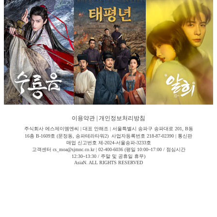
이용약관
|
개인정보처리방침
주식회사 에스제이엠엔씨 | 대표 안해조 | 서울특별시 송파구 송파대로 201, B동
16층 B-1609호 (문정동, 송파테라타워2) 사업자등록번호 218-87-02390 | 통신판
매업 신고번호 제-2024-서울송파-3233호
고객센터 cs_moa@sjmnc.co.kr | 02-400-6036 (평일 10:00~17:00 / 점심시간
12:30~13:30 / 주말 및 공휴일 휴무)
AsiaN. ALL RIGHTS RESERVED