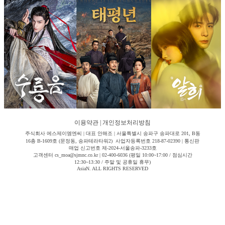
이용약관
|
개인정보처리방침
주식회사 에스제이엠엔씨 | 대표 안해조 | 서울특별시 송파구 송파대로 201, B동
16층 B-1609호 (문정동, 송파테라타워2) 사업자등록번호 218-87-02390 | 통신판
매업 신고번호 제-2024-서울송파-3233호
고객센터 cs_moa@sjmnc.co.kr | 02-400-6036 (평일 10:00~17:00 / 점심시간
12:30~13:30 / 주말 및 공휴일 휴무)
AsiaN. ALL RIGHTS RESERVED