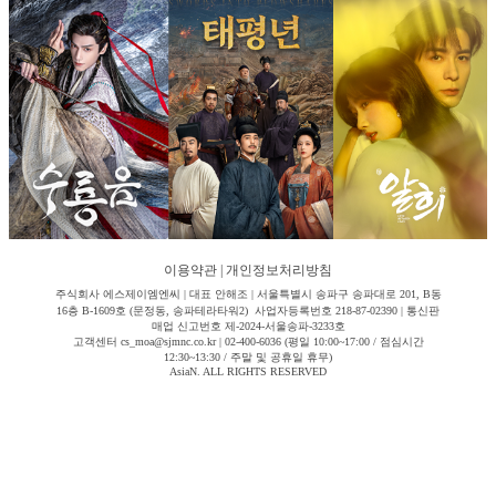
이용약관
|
개인정보처리방침
주식회사 에스제이엠엔씨 | 대표 안해조 | 서울특별시 송파구 송파대로 201, B동
16층 B-1609호 (문정동, 송파테라타워2) 사업자등록번호 218-87-02390 | 통신판
매업 신고번호 제-2024-서울송파-3233호
고객센터 cs_moa@sjmnc.co.kr | 02-400-6036 (평일 10:00~17:00 / 점심시간
12:30~13:30 / 주말 및 공휴일 휴무)
AsiaN. ALL RIGHTS RESERVED