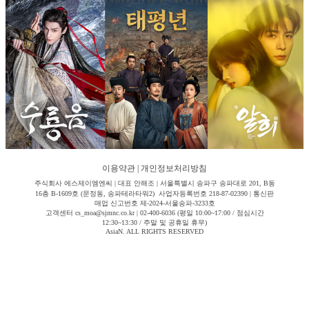
이용약관
|
개인정보처리방침
주식회사 에스제이엠엔씨 | 대표 안해조 | 서울특별시 송파구 송파대로 201, B동
16층 B-1609호 (문정동, 송파테라타워2) 사업자등록번호 218-87-02390 | 통신판
매업 신고번호 제-2024-서울송파-3233호
고객센터 cs_moa@sjmnc.co.kr | 02-400-6036 (평일 10:00~17:00 / 점심시간
12:30~13:30 / 주말 및 공휴일 휴무)
AsiaN. ALL RIGHTS RESERVED