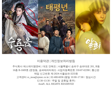
이용약관
|
개인정보처리방침
주식회사 에스제이엠엔씨 | 대표 안해조 | 서울특별시 송파구 송파대로 201, B동
16층 B-1609호 (문정동, 송파테라타워2) 사업자등록번호 218-87-02390 | 통신판
매업 신고번호 제-2024-서울송파-3233호
고객센터 cs_moa@sjmnc.co.kr | 02-400-6036 (평일 10:00~17:00 / 점심시간
12:30~13:30 / 주말 및 공휴일 휴무)
AsiaN. ALL RIGHTS RESERVED