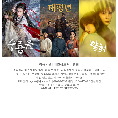
이용약관
|
개인정보처리방침
주식회사 에스제이엠엔씨 | 대표 안해조 | 서울특별시 송파구 송파대로 201, B동
16층 B-1609호 (문정동, 송파테라타워2) 사업자등록번호 218-87-02390 | 통신판
매업 신고번호 제-2024-서울송파-3233호
고객센터 cs_moa@sjmnc.co.kr | 02-400-6036 (평일 10:00~17:00 / 점심시간
12:30~13:30 / 주말 및 공휴일 휴무)
AsiaN. ALL RIGHTS RESERVED