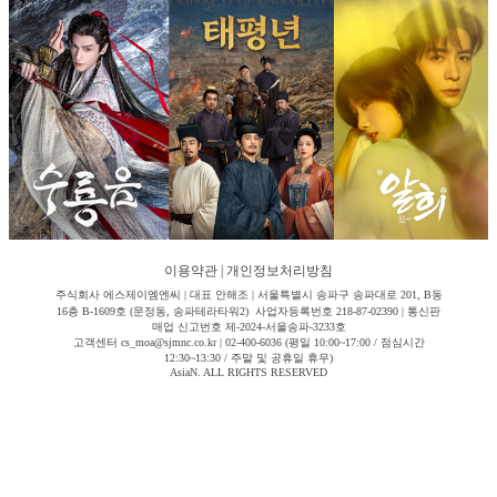
이용약관
|
개인정보처리방침
주식회사 에스제이엠엔씨 | 대표 안해조 | 서울특별시 송파구 송파대로 201, B동
16층 B-1609호 (문정동, 송파테라타워2) 사업자등록번호 218-87-02390 | 통신판
매업 신고번호 제-2024-서울송파-3233호
고객센터 cs_moa@sjmnc.co.kr | 02-400-6036 (평일 10:00~17:00 / 점심시간
12:30~13:30 / 주말 및 공휴일 휴무)
AsiaN. ALL RIGHTS RESERVED