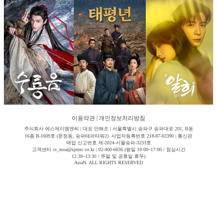
이용약관
|
개인정보처리방침
주식회사 에스제이엠엔씨 | 대표 안해조 | 서울특별시 송파구 송파대로 201, B동
16층 B-1609호 (문정동, 송파테라타워2) 사업자등록번호 218-87-02390 | 통신판
매업 신고번호 제-2024-서울송파-3233호
고객센터 cs_moa@sjmnc.co.kr | 02-400-6036 (평일 10:00~17:00 / 점심시간
12:30~13:30 / 주말 및 공휴일 휴무)
AsiaN. ALL RIGHTS RESERVED