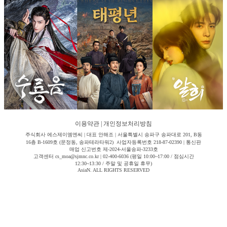
이용약관
|
개인정보처리방침
주식회사 에스제이엠엔씨 | 대표 안해조 | 서울특별시 송파구 송파대로 201, B동
16층 B-1609호 (문정동, 송파테라타워2) 사업자등록번호 218-87-02390 | 통신판
매업 신고번호 제-2024-서울송파-3233호
고객센터 cs_moa@sjmnc.co.kr | 02-400-6036 (평일 10:00~17:00 / 점심시간
12:30~13:30 / 주말 및 공휴일 휴무)
AsiaN. ALL RIGHTS RESERVED