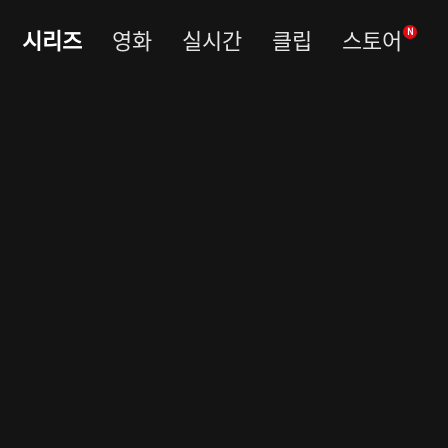
시리즈
영화
실시간
클립
스토어
N