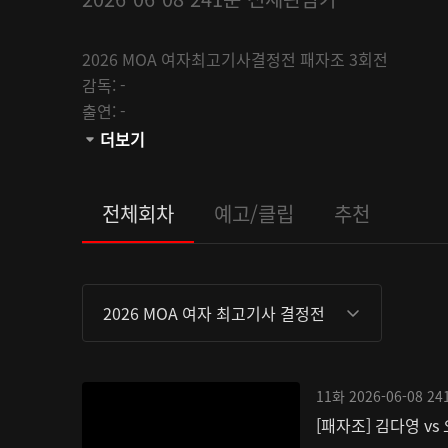
2026 MOA 여자최고기사결정전 패자조 3회전
감독:
-
출연:
-
채널:
더보기
K바둑
관람등급:
전체회차
예고/클립
추천
2026 MOA 여자 최고기사 결정전
11화
2026-06-08
24
[패자조] 김다영 vs