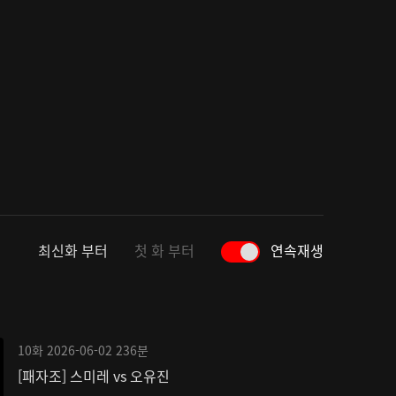
최신화 부터
첫 화 부터
연속재생
10화
2026-06-02
236분
[패자조] 스미레 vs 오유진