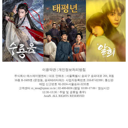
이용약관
|
개인정보처리방침
주식회사 에스제이엠엔씨 | 대표 안해조 | 서울특별시 송파구 송파대로 201, B동
16층 B-1609호 (문정동, 송파테라타워2) 사업자등록번호 218-87-02390 | 통신판
매업 신고번호 제-2024-서울송파-3233호
고객센터 cs_moa@sjmnc.co.kr | 02-400-6036 (평일 10:00~17:00 / 점심시간
12:30~13:30 / 주말 및 공휴일 휴무)
AsiaN. ALL RIGHTS RESERVED