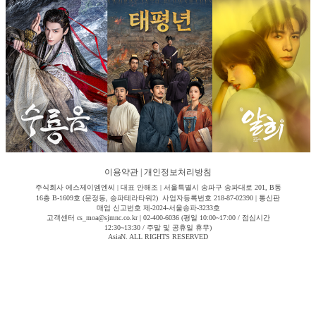
이용약관
|
개인정보처리방침
주식회사 에스제이엠엔씨 | 대표 안해조 | 서울특별시 송파구 송파대로 201, B동
16층 B-1609호 (문정동, 송파테라타워2) 사업자등록번호 218-87-02390 | 통신판
매업 신고번호 제-2024-서울송파-3233호
고객센터 cs_moa@sjmnc.co.kr | 02-400-6036 (평일 10:00~17:00 / 점심시간
12:30~13:30 / 주말 및 공휴일 휴무)
AsiaN. ALL RIGHTS RESERVED