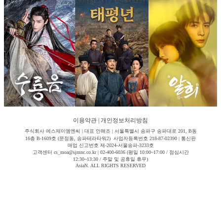
이용약관
|
개인정보처리방침
주식회사 에스제이엠엔씨 | 대표 안해조 | 서울특별시 송파구 송파대로 201, B동
16층 B-1609호 (문정동, 송파테라타워2) 사업자등록번호 218-87-02390 | 통신판
매업 신고번호 제-2024-서울송파-3233호
고객센터 cs_moa@sjmnc.co.kr | 02-400-6036 (평일 10:00~17:00 / 점심시간
12:30~13:30 / 주말 및 공휴일 휴무)
AsiaN. ALL RIGHTS RESERVED