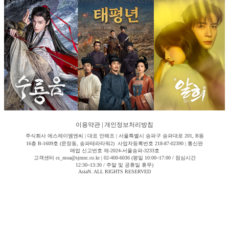
이용약관
|
개인정보처리방침
주식회사 에스제이엠엔씨 | 대표 안해조 | 서울특별시 송파구 송파대로 201, B동
16층 B-1609호 (문정동, 송파테라타워2) 사업자등록번호 218-87-02390 | 통신판
매업 신고번호 제-2024-서울송파-3233호
고객센터 cs_moa@sjmnc.co.kr | 02-400-6036 (평일 10:00~17:00 / 점심시간
12:30~13:30 / 주말 및 공휴일 휴무)
AsiaN. ALL RIGHTS RESERVED