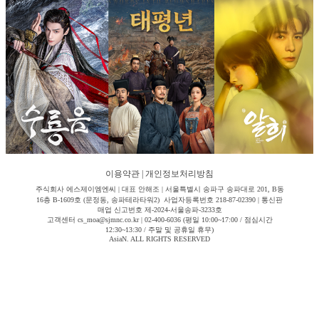
이용약관
|
개인정보처리방침
주식회사 에스제이엠엔씨 | 대표 안해조 | 서울특별시 송파구 송파대로 201, B동
16층 B-1609호 (문정동, 송파테라타워2) 사업자등록번호 218-87-02390 | 통신판
매업 신고번호 제-2024-서울송파-3233호
고객센터 cs_moa@sjmnc.co.kr | 02-400-6036 (평일 10:00~17:00 / 점심시간
12:30~13:30 / 주말 및 공휴일 휴무)
AsiaN. ALL RIGHTS RESERVED