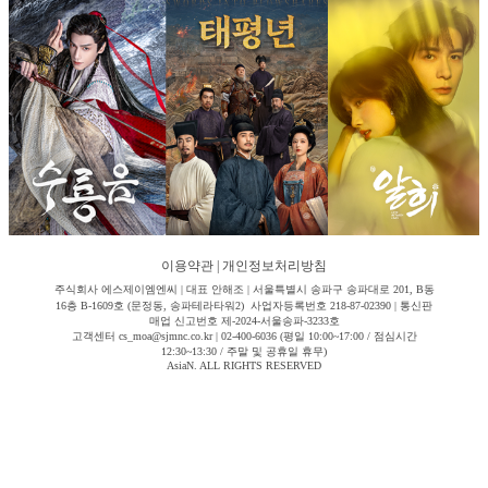
이용약관
|
개인정보처리방침
주식회사 에스제이엠엔씨 | 대표 안해조 | 서울특별시 송파구 송파대로 201, B동
16층 B-1609호 (문정동, 송파테라타워2) 사업자등록번호 218-87-02390 | 통신판
매업 신고번호 제-2024-서울송파-3233호
고객센터 cs_moa@sjmnc.co.kr | 02-400-6036 (평일 10:00~17:00 / 점심시간
12:30~13:30 / 주말 및 공휴일 휴무)
AsiaN. ALL RIGHTS RESERVED