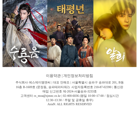
이용약관
|
개인정보처리방침
주식회사 에스제이엠엔씨 | 대표 안해조 | 서울특별시 송파구 송파대로 201, B동
16층 B-1609호 (문정동, 송파테라타워2) 사업자등록번호 218-87-02390 | 통신판
매업 신고번호 제-2024-서울송파-3233호
고객센터 cs_moa@sjmnc.co.kr | 02-400-6036 (평일 10:00~17:00 / 점심시간
12:30~13:30 / 주말 및 공휴일 휴무)
AsiaN. ALL RIGHTS RESERVED