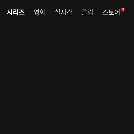
시리즈
영화
실시간
클립
스토어
N