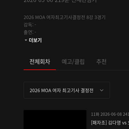
2026 MOA 여자최고기사결정전 8강 3경기
감독:
-
출연:
-
채널:
더보기
K바둑
관람등급:
전체회차
예고/클립
추천
2026 MOA 여자 최고기사 결정전
11화
2026-06-08
24
[패자조] 김다영 vs