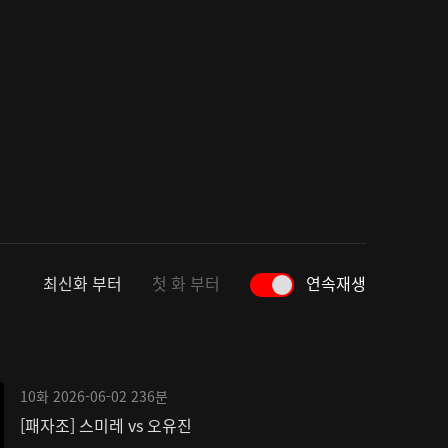
최신화 부터
첫 화 부터
연속재생
10화
2026-06-02
236분
[패자조] 스미레 vs 오유진