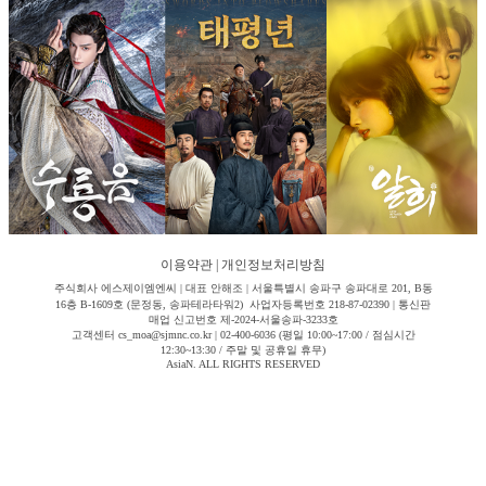
이용약관
|
개인정보처리방침
주식회사 에스제이엠엔씨 | 대표 안해조 | 서울특별시 송파구 송파대로 201, B동
16층 B-1609호 (문정동, 송파테라타워2) 사업자등록번호 218-87-02390 | 통신판
매업 신고번호 제-2024-서울송파-3233호
고객센터 cs_moa@sjmnc.co.kr | 02-400-6036 (평일 10:00~17:00 / 점심시간
12:30~13:30 / 주말 및 공휴일 휴무)
AsiaN. ALL RIGHTS RESERVED