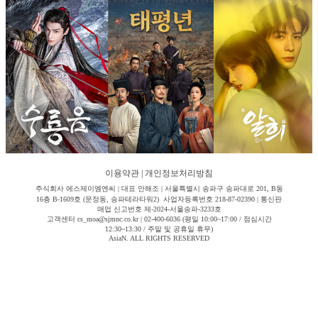
이용약관
|
개인정보처리방침
주식회사 에스제이엠엔씨 | 대표 안해조 | 서울특별시 송파구 송파대로 201, B동
16층 B-1609호 (문정동, 송파테라타워2) 사업자등록번호 218-87-02390 | 통신판
매업 신고번호 제-2024-서울송파-3233호
고객센터 cs_moa@sjmnc.co.kr | 02-400-6036 (평일 10:00~17:00 / 점심시간
12:30~13:30 / 주말 및 공휴일 휴무)
AsiaN. ALL RIGHTS RESERVED