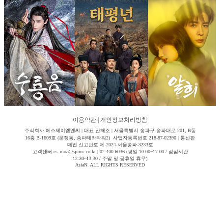
이용약관
|
개인정보처리방침
주식회사 에스제이엠엔씨 | 대표 안해조 | 서울특별시 송파구 송파대로 201, B동
16층 B-1609호 (문정동, 송파테라타워2) 사업자등록번호 218-87-02390 | 통신판
매업 신고번호 제-2024-서울송파-3233호
고객센터 cs_moa@sjmnc.co.kr | 02-400-6036 (평일 10:00~17:00 / 점심시간
12:30~13:30 / 주말 및 공휴일 휴무)
AsiaN. ALL RIGHTS RESERVED