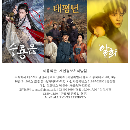
이용약관
|
개인정보처리방침
주식회사 에스제이엠엔씨 | 대표 안해조 | 서울특별시 송파구 송파대로 201, B동
16층 B-1609호 (문정동, 송파테라타워2) 사업자등록번호 218-87-02390 | 통신판
매업 신고번호 제-2024-서울송파-3233호
고객센터 cs_moa@sjmnc.co.kr | 02-400-6036 (평일 10:00~17:00 / 점심시간
12:30~13:30 / 주말 및 공휴일 휴무)
AsiaN. ALL RIGHTS RESERVED