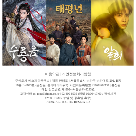
이용약관
|
개인정보처리방침
주식회사 에스제이엠엔씨 | 대표 안해조 | 서울특별시 송파구 송파대로 201, B동
16층 B-1609호 (문정동, 송파테라타워2) 사업자등록번호 218-87-02390 | 통신판
매업 신고번호 제-2024-서울송파-3233호
고객센터 cs_moa@sjmnc.co.kr | 02-400-6036 (평일 10:00~17:00 / 점심시간
12:30~13:30 / 주말 및 공휴일 휴무)
AsiaN. ALL RIGHTS RESERVED