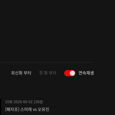
최신화 부터
첫 화 부터
연속재생
10화
2026-06-02
236분
[패자조] 스미레 vs 오유진