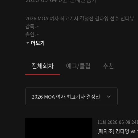
2026 MOA 여자 최고기사 결정전 김다영 선수 인터뷰
감독:
-
출연:
-
채널:
더보기
MOA
관람등급:
전체회차
예고/클립
추천
2026 MOA 여자 최고기사 결정전
11화
2026-06-08
24
[패자조] 김다영 vs