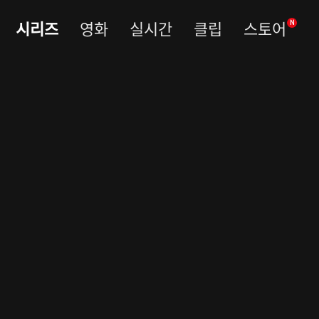
시리즈
영화
실시간
클립
스토어
N