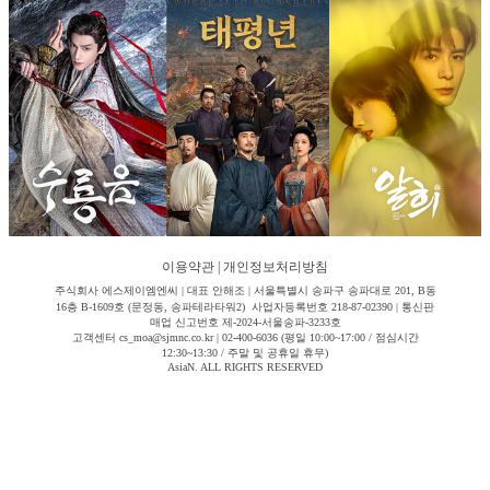
이용약관
|
개인정보처리방침
주식회사 에스제이엠엔씨 | 대표 안해조 | 서울특별시 송파구 송파대로 201, B동
16층 B-1609호 (문정동, 송파테라타워2) 사업자등록번호 218-87-02390 | 통신판
매업 신고번호 제-2024-서울송파-3233호
고객센터 cs_moa@sjmnc.co.kr | 02-400-6036 (평일 10:00~17:00 / 점심시간
12:30~13:30 / 주말 및 공휴일 휴무)
AsiaN. ALL RIGHTS RESERVED