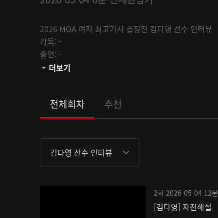
2026 MOA 여자 최고기사 결정전 김다영 선수 인터뷰
감독:
-
출연:
-
채널:
더보기
MOA
관람등급:
전체회차
추천
김다영 선수 인터뷰
2화
2026-05-04
12분
[김다영] 자전해설