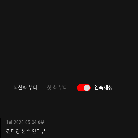
최신화 부터
첫 화 부터
연속재생
1화
2026-05-04
0분
김다영 선수 인터뷰