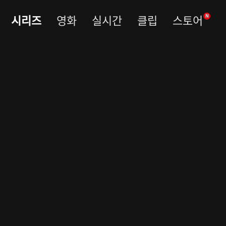
시리즈
영화
실시간
클립
스토어
N