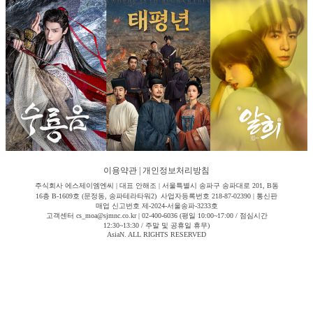
이용약관
|
개인정보처리방침
주식회사 에스제이엠엔씨 | 대표 안해조 | 서울특별시 송파구 송파대로 201, B동
16층 B-1609호 (문정동, 송파테라타워2) 사업자등록번호 218-87-02390 | 통신판
매업 신고번호 제-2024-서울송파-3233호
고객센터 cs_moa@sjmnc.co.kr | 02-400-6036 (평일 10:00~17:00 / 점심시간
12:30~13:30 / 주말 및 공휴일 휴무)
AsiaN. ALL RIGHTS RESERVED