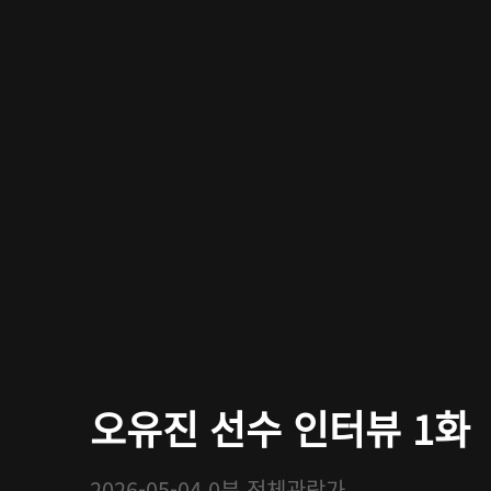
오유진 선수 인터뷰 1화
2026-05-04
0분
전체관람가