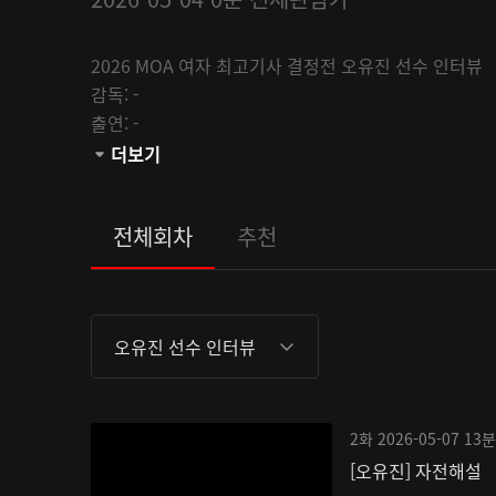
2026 MOA 여자 최고기사 결정전 오유진 선수 인터뷰
감독:
-
출연:
-
채널:
더보기
MOA
관람등급:
전체회차
추천
오유진 선수 인터뷰
2화
2026-05-07
13분
[오유진] 자전해설