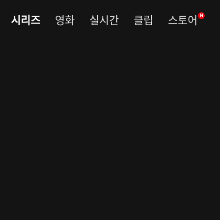
시리즈
영화
실시간
클립
스토어
N