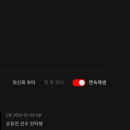
최신화 부터
첫 화 부터
연속재생
1화
2026-05-04
0분
오유진 선수 인터뷰