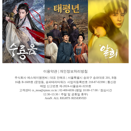
이용약관
|
개인정보처리방침
주식회사 에스제이엠엔씨 | 대표 안해조 | 서울특별시 송파구 송파대로 201, B동
16층 B-1609호 (문정동, 송파테라타워2) 사업자등록번호 218-87-02390 | 통신판
매업 신고번호 제-2024-서울송파-3233호
고객센터 cs_moa@sjmnc.co.kr | 02-400-6036 (평일 10:00~17:00 / 점심시간
12:30~13:30 / 주말 및 공휴일 휴무)
AsiaN. ALL RIGHTS RESERVED