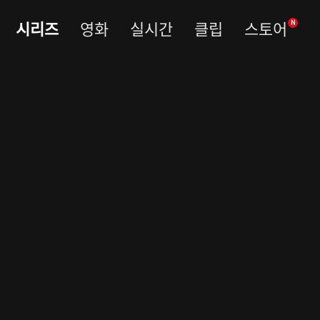
시리즈
영화
실시간
클립
스토어
N