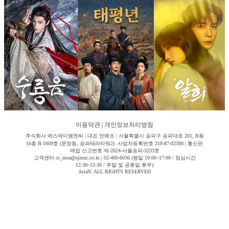
이용약관
|
개인정보처리방침
주식회사 에스제이엠엔씨 | 대표 안해조 | 서울특별시 송파구 송파대로 201, B동
16층 B-1609호 (문정동, 송파테라타워2) 사업자등록번호 218-87-02390 | 통신판
매업 신고번호 제-2024-서울송파-3233호
고객센터 cs_moa@sjmnc.co.kr | 02-400-6036 (평일 10:00~17:00 / 점심시간
12:30~13:30 / 주말 및 공휴일 휴무)
AsiaN. ALL RIGHTS RESERVED