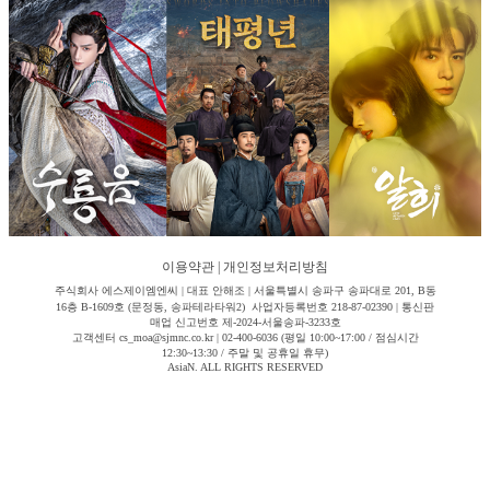
이용약관
|
개인정보처리방침
주식회사 에스제이엠엔씨 | 대표 안해조 | 서울특별시 송파구 송파대로 201, B동
16층 B-1609호 (문정동, 송파테라타워2) 사업자등록번호 218-87-02390 | 통신판
매업 신고번호 제-2024-서울송파-3233호
고객센터 cs_moa@sjmnc.co.kr | 02-400-6036 (평일 10:00~17:00 / 점심시간
12:30~13:30 / 주말 및 공휴일 휴무)
AsiaN. ALL RIGHTS RESERVED