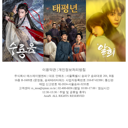
이용약관
|
개인정보처리방침
주식회사 에스제이엠엔씨 | 대표 안해조 | 서울특별시 송파구 송파대로 201, B동
16층 B-1609호 (문정동, 송파테라타워2) 사업자등록번호 218-87-02390 | 통신판
매업 신고번호 제-2024-서울송파-3233호
고객센터 cs_moa@sjmnc.co.kr | 02-400-6036 (평일 10:00~17:00 / 점심시간
12:30~13:30 / 주말 및 공휴일 휴무)
AsiaN. ALL RIGHTS RESERVED