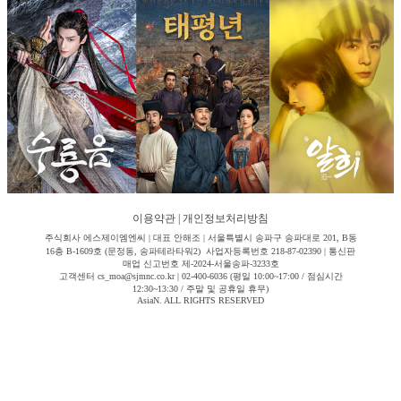
이용약관
|
개인정보처리방침
주식회사 에스제이엠엔씨 | 대표 안해조 | 서울특별시 송파구 송파대로 201, B동
16층 B-1609호 (문정동, 송파테라타워2) 사업자등록번호 218-87-02390 | 통신판
매업 신고번호 제-2024-서울송파-3233호
고객센터 cs_moa@sjmnc.co.kr | 02-400-6036 (평일 10:00~17:00 / 점심시간
12:30~13:30 / 주말 및 공휴일 휴무)
AsiaN. ALL RIGHTS RESERVED