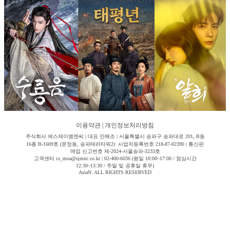
이용약관
|
개인정보처리방침
주식회사 에스제이엠엔씨 | 대표 안해조 | 서울특별시 송파구 송파대로 201, B동
16층 B-1609호 (문정동, 송파테라타워2) 사업자등록번호 218-87-02390 | 통신판
매업 신고번호 제-2024-서울송파-3233호
고객센터 cs_moa@sjmnc.co.kr | 02-400-6036 (평일 10:00~17:00 / 점심시간
12:30~13:30 / 주말 및 공휴일 휴무)
AsiaN. ALL RIGHTS RESERVED